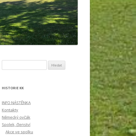
Vyhledávání
HISTORIE KK
INFO NÁSTĚNKA
Kontakty
Německý ovčák
Spolek, členství
Akce ve spolku