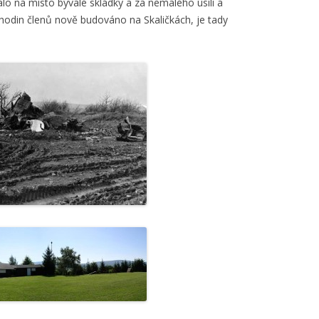
alo na místo bývalé skládky a za nemalého úsilí a
hodin členů nově budováno na Skaličkách, je tady