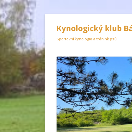
Kynologický klub B
Sportovní kynologie a trénink psů