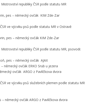
 Mistrovství republiky ČSR podle statutu MR
orin, pes – německý ovčák KIM Zde-Zar
y ČSR ve výcviku psů podle statutu MR v Ostravě
orin, pes – německý ovčák KIM Zde-Zar
 Mistrovství republiky ČSR podle statutu MR, psovodi:
rdoň, pes – německý ovčák AJAX
es – německý ovčák ERKO Srub u jezera
– německý ovčák ARGO z Pavlíčkova dvora
y ČSR ve výcviku psů služebních plemen podle statutu MR
es – německý ovčák ARGO z Pavlíčkova dvora