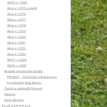
AKCE v r. 2026
Akce v r.2015 a starší
Akce v r.2016
Akce v r.2017
Akce v r.2018
Akce v r.2019
Akce v r.2020
Akce v r.2021
Akce v r.2022
Akce v r.2023
AKCE v r.2024
AKCE v r.2025
Brigády a budování areálu
PROJEKT – Technické vybavení pro
Kynologický klub Bánov
Čestní a zasloužilí členové
Historie
Nové členství
Výcvik a trénink psů