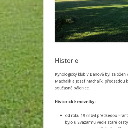
Historie
Kynologický klub v Bánově byl založen v
Machalík a Josef Machalík, předsedou klu
současné pálenice.
Historické mezníky:
od roku 1973 byl předsedou Franti
bylo u Svazarmu vedle staré cest