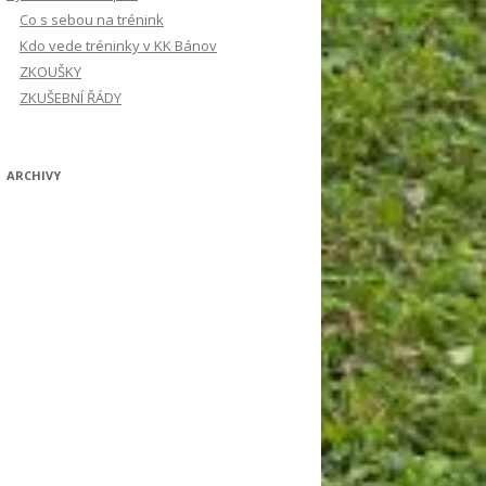
Co s sebou na trénink
Kdo vede tréninky v KK Bánov
ZKOUŠKY
ZKUŠEBNÍ ŘÁDY
ARCHIVY