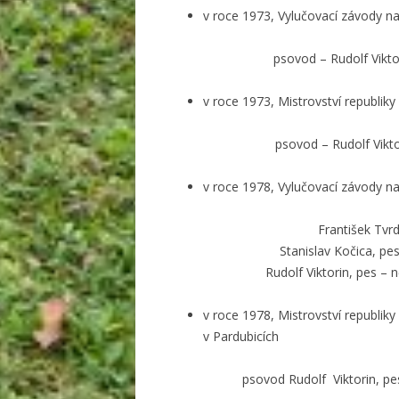
v roce 1973, Vylučovací závody na
psovod – Rudolf Vikt
v roce 1973, Mistrovství republik
psovod – Rudolf Vikt
v roce 1978, Vylučovací závody na
František Tv
Stanislav Kočica, p
Rudolf Viktorin, pes 
v roce 1978, Mistrovství republik
v Pardubicích
psovod Rudolf Viktorin, p