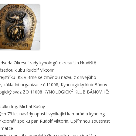
ředseda Okresní rady kynologů okresu Uh.Hradiště
sedou klubu Rudolf Viktorin
rejstříku KS v Brně se změnou názvu z dřívějšího
, základní organizace č.11008, Kynologický klub Bánov
logický svaz ZO 11008 KYNOLOGICKÝ KLUB BÁNOV, IČ:
polku Ing. Michal Kašný
ch 73 let navždy opustil vynikající kamarád a kynolog,
nkcionář spolku pan Rudolf Viktorin. Upřímnou soustrast
památce
avždy opustil dlouholetý člen spolku, funkcionář a