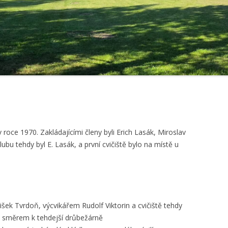
 roce 1970. Zakládajícími členy byli Erich Lasák, Miroslav
bu tehdy byl E. Lasák, a první cvičiště bylo na místě u
šek Tvrdoň, výcvikářem Rudolf Viktorin a cvičiště tehdy
y směrem k tehdejší drůbežárně