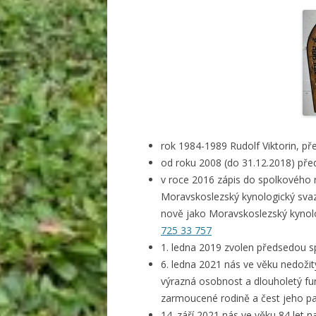
rok 1984-1989 Rudolf Viktorin, p
od roku 2008 (do 31.12.2018) před
v roce 2016 zápis do spolkového 
Moravskoslezský kynologický svaz
nově jako Moravskoslezský kyno
725 33 757
1. ledna 2019 zvolen předsedou s
6. ledna 2021 nás ve věku nedožitý
výrazná osobnost a dlouholetý fu
zarmoucené rodině a čest jeho 
14. září 2021 nás ve věku 84 let n