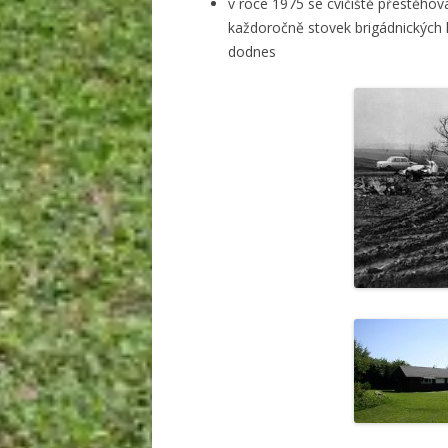
v roce 1975 se cvičiště přestěhov
každoročně stovek brigádnických 
dodnes