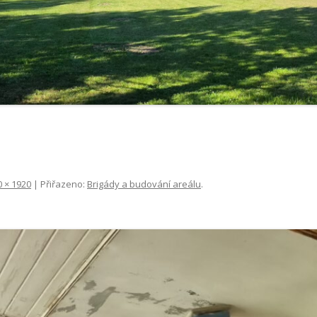
0 × 1920
| Přiřazeno:
Brigády a budování areálu
.