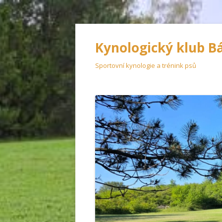
Kynologický klub B
Sportovní kynologie a trénink psů