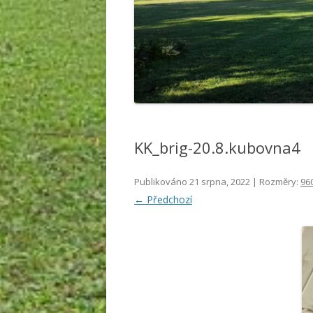
KK_brig-20.8.kubovna4
Publikováno
21 srpna, 2022
| Rozměry:
96
← Předchozí