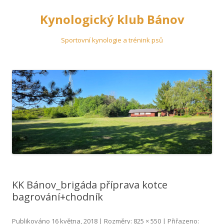
Kynologický klub Bánov
Sportovní kynologie a trénink psů
Přejít
k
obsahu
webu
KK Bánov_brigáda příprava kotce
bagrování+chodník
Publikováno
16 května, 2018
| Rozměry:
825 × 550
| Přiřazeno: