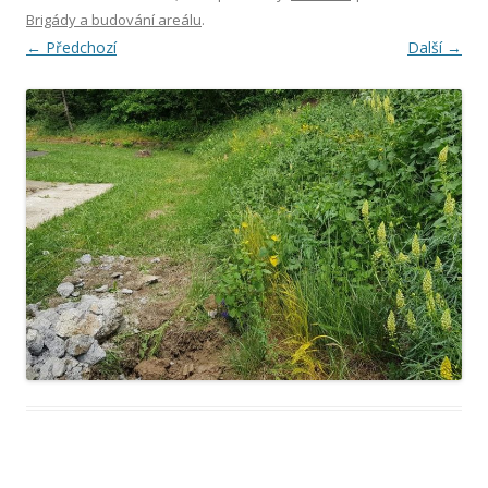
Brigády a budování areálu
.
← Předchozí
Další →